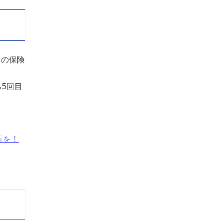
ドの保険
5回目
新を！