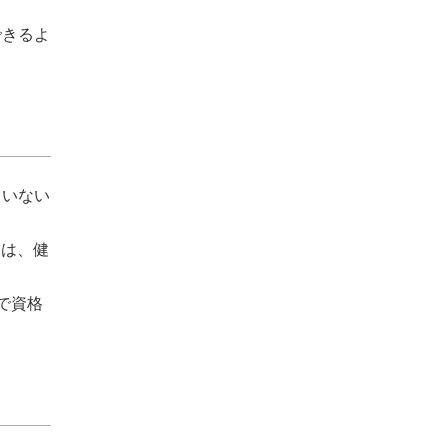
できるよ
ていない
ては、健
で資格