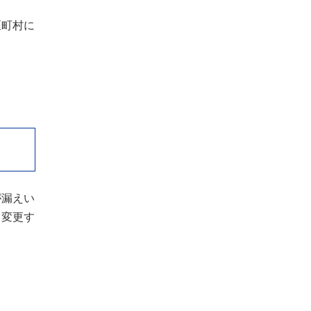
区町村に
が漏えい
り変更す
。