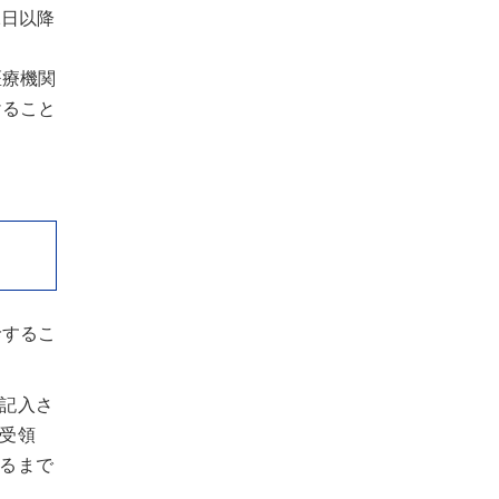
2日以降
医療機関
けること
診するこ
記入さ
受領
るまで